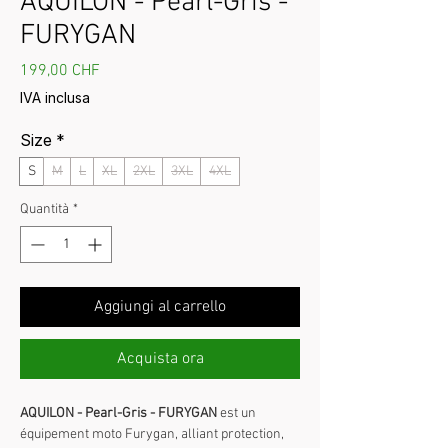
AQUILON - Pearl-Gris -
FURYGAN
Prezzo
199,00 CHF
IVA inclusa
Size
*
S
M
L
XL
2XL
3XL
4XL
Quantità
*
Aggiungi al carrello
Acquista ora
AQUILON - Pearl-Gris - FURYGAN
est un
équipement moto Furygan, alliant protection,