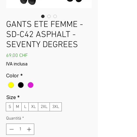
GANTS ETE FEMME -
SD-C42 ASPHALT -
SEVENTY DEGREES
Prezzo
69,00 CHF
IVA inclusa
Color
*
Size
*
S
M
L
XL
2XL
3XL
Quantità
*