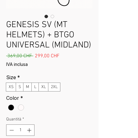
GENESIS SV (MT
HELMETS) + BTGO
UNIVERSAL (MIDLAND)
Prezzo regolare
Prezzo scontato
 369,00 CHF 
299,00 CHF
IVA inclusa
Size
*
XS
S
M
L
XL
2XL
Color
*
Quantità
*