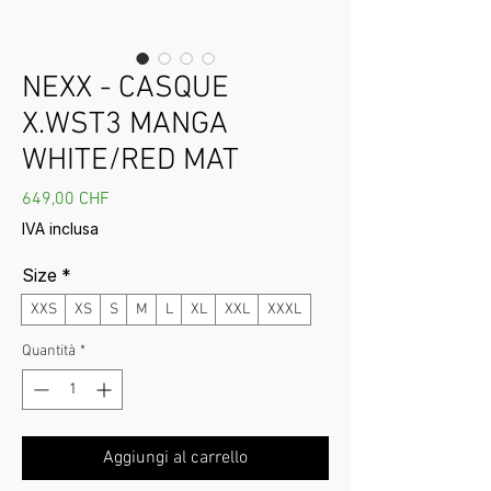
NEXX - CASQUE
X.WST3 MANGA
WHITE/RED MAT
Prezzo
649,00 CHF
IVA inclusa
Size
*
XXS
XS
S
M
L
XL
XXL
XXXL
Quantità
*
Aggiungi al carrello