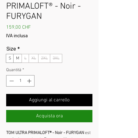
PRIMALOFT® - Noir -
FURYGAN
Prezzo
159,00 CHF
IVA inclusa
Size
*
S
M
L
XL
2XL
3XL
Quantità
*
Aggiungi al carrello
Acquista ora
TOM ULTRA PRIMALOFT® - Noir - FURYGAN
est