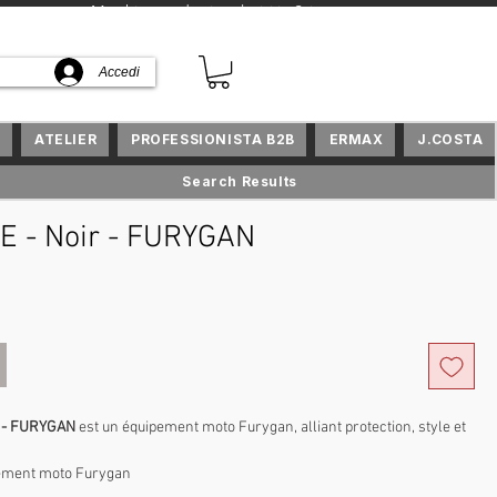
on.com
+ Marchi e prodotti esclusivi in Svizzera
Accedi
S
ATELIER
PROFESSIONISTA B2B
ERMAX
J.COSTA
Search Results
E - Noir - FURYGAN
rezzo
r - FURYGAN
est un équipement moto Furygan, alliant protection, style et
ement moto Furygan