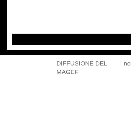
DIFFUSIONE DEL
I no
MAGEF
La nostra storia
Tutti i
Contattaci