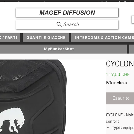
e veloce online e presso il tuo commerciante +
info@magefdiffusi
MAGEF DIFFUSION
Search
 / PARTI
GUANTI E GIACCHE
INTERCOMS & ACTION CAM
MyBunkerShot
CYCLON
P
119,00 CHF
IVA inclusa
Esaurito
CYCLONE - Noi
confort.
Type :
équip