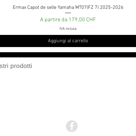
Vista rapida
Ermax Capot de selle Yamaha MT07(FZ 7) 2025-2026
Prezzo scontato
A partire da
179,00 CHF
IVA inclusa
Aggiungi al carrello
Services et engagements
stri prodotti
 nostri cataloghi in PDF
Politique de confidentialité
Politique de retour
Conditions Générales de vente