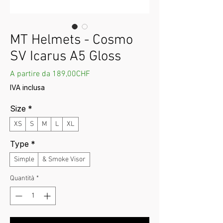
MT Helmets - Cosmo
SV Icarus A5 Gloss
Prezzo scontato
A partire da
189,00CHF
IVA inclusa
Size
*
XS
S
M
L
XL
Type
*
Simple
& Smoke Visor
Quantità
*