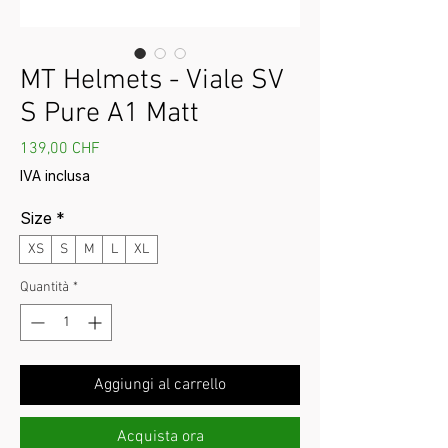
MT Helmets - Viale SV
S Pure A1 Matt
Prezzo
139,00 CHF
IVA inclusa
Size
*
XS
S
M
L
XL
Quantità
*
Aggiungi al carrello
Acquista ora